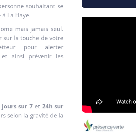
personne souhaitant se
e à La Haye.
nome mais jamais seul.
r sur la touche de votre
tteur pour alerter
et ainsi prévenir les
 jours sur 7
et
24h sur
s selon la gravité de la