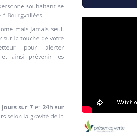
personne souhaitant se
e à Bourgvallées.
nome mais jamais seul.
r sur la touche de votre
tteur pour alerter
et ainsi prévenir les
 jours sur 7
et
24h sur
s selon la gravité de la