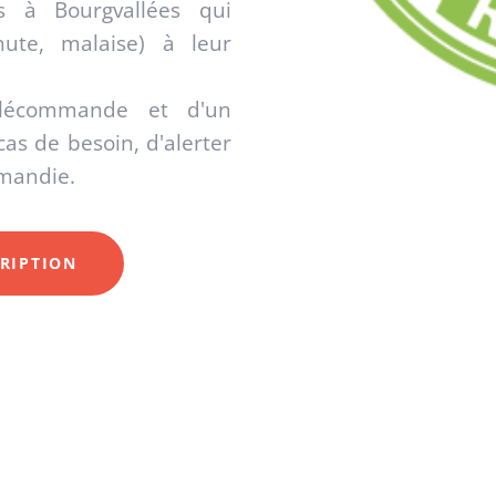
s à Bourgvallées qui
hute, malaise) à leur
lécommande et d'un
as de besoin, d'alerter
rmandie.
RIPTION