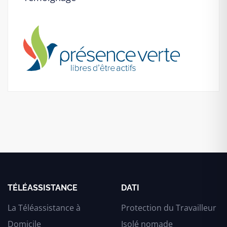
TÉLÉASSISTANCE
DATI
La Téléassistance à
Protection du Travailleur
Domicile
Isolé nomade